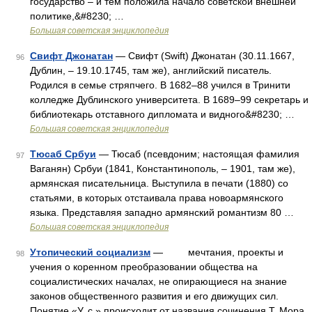
государство ‒ и тем положила начало советской внешней
политике,&#8230; …
Большая советская энциклопедия
Свифт Джонатан
— Свифт (Swift) Джонатан (30.11.1667,
96
Дублин, ‒ 19.10.1745, там же), английский писатель.
Родился в семье стряпчего. В 1682‒88 учился в Тринити
колледже Дублинского университета. В 1689‒99 секретарь и
библиотекарь отставного дипломата и видного&#8230; …
Большая советская энциклопедия
Тюсаб Србуи
— Тюсаб (псевдоним; настоящая фамилия
97
Ваганян) Србуи (1841, Константинополь, ‒ 1901, там же),
армянская писательница. Выступила в печати (1880) со
статьями, в которых отстаивала права новоармянского
языка. Представляя западно армянский романтизм 80 …
Большая советская энциклопедия
Утопический социализм
— мечтания, проекты и
98
учения о коренном преобразовании общества на
социалистических началах, не опирающиеся на знание
законов общественного развития и его движущих сил.
Понятие «У. с.» происходит от названия сочинения Т. Мора