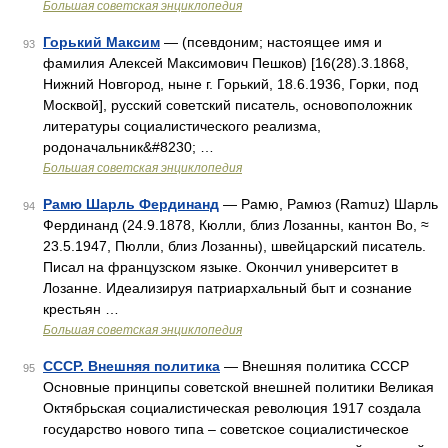
Большая советская энциклопедия
Горький Максим
— (псевдоним; настоящее имя и
93
фамилия Алексей Максимович Пешков) [16(28).3.1868,
Нижний Новгород, ныне г. Горький, 18.6.1936, Горки, под
Москвой], русский советский писатель, основоположник
литературы социалистического реализма,
родоначальник&#8230; …
Большая советская энциклопедия
Рамю Шарль Фердинанд
— Рамю, Рамюз (Ramuz) Шарль
94
Фердинанд (24.9.1878, Кюлли, близ Лозанны, кантон Во, ≈
23.5.1947, Пюлли, близ Лозанны), швейцарский писатель.
Писал на французском языке. Окончил университет в
Лозанне. Идеализируя патриархальный быт и сознание
крестьян …
Большая советская энциклопедия
СССР. Внешняя политика
— Внешняя политика СССР
95
Основные принципы советской внешней политики Великая
Октябрьская социалистическая революция 1917 создала
государство нового типа ‒ советское социалистическое