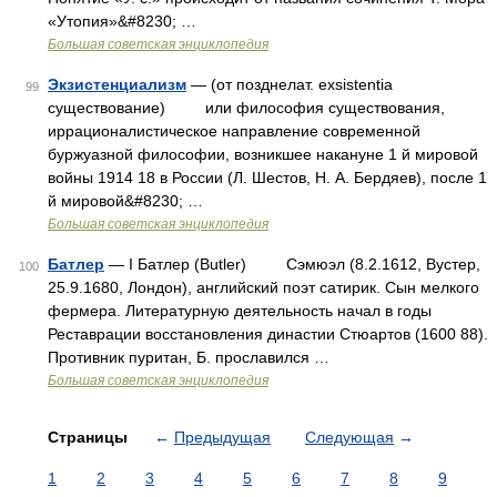
«Утопия»&#8230; …
Большая советская энциклопедия
Экзистенциализм
— (от позднелат. exsistentia
99
существование) или философия существования,
иррационалистическое направление современной
буржуазной философии, возникшее накануне 1 й мировой
войны 1914 18 в России (Л. Шестов, Н. А. Бердяев), после 1
й мировой&#8230; …
Большая советская энциклопедия
Батлер
— I Батлер (Butler) Сэмюэл (8.2.1612, Вустер,
100
25.9.1680, Лондон), английский поэт сатирик. Сын мелкого
фермера. Литературную деятельность начал в годы
Реставрации восстановления династии Стюартов (1600 88).
Противник пуритан, Б. прославился …
Большая советская энциклопедия
Страницы
←
Предыдущая
Следующая
→
1
2
3
4
5
6
7
8
9