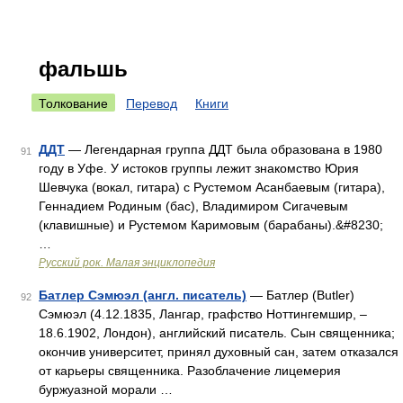
фальшь
Толкование
Перевод
Книги
ДДТ
— Легендарная группа ДДТ была образована в 1980
91
году в Уфе. У истоков группы лежит знакомство Юрия
Шевчука (вокал, гитара) с Рустемом Асанбаевым (гитара),
Геннадием Родиным (бас), Владимиром Сигачевым
(клавишные) и Рустемом Каримовым (барабаны).&#8230;
…
Русский рок. Малая энциклопедия
Батлер Сэмюэл (англ. писатель)
— Батлер (Butler)
92
Сэмюэл (4.12.1835, Лангар, графство Ноттингемшир, ‒
18.6.1902, Лондон), английский писатель. Сын священника;
окончив университет, принял духовный сан, затем отказался
от карьеры священника. Разоблачение лицемерия
буржуазной морали …